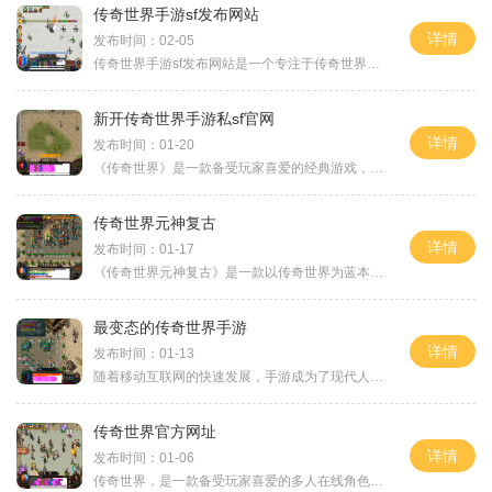
传奇世界手游sf发布网站
详情
发布时间：02-05
传奇世界手游sf发布网站是一个专注于传奇世界手游私服信息发布的网站。作为一个热爱传奇世界手游的玩家，我们都知道，传奇世界手游是一款深受广大玩家喜爱的网游。而sf服务器则
新开传奇世界手游私sf官网
详情
发布时间：01-20
《传奇世界》是一款备受玩家喜爱的经典游戏，凭借其卓越的玩法和深入的剧情，一直保持着高人气。由热爱这款游戏的开发团队倾力打造的新开传奇世界手游私sf（私家服）正式上线！
传奇世界元神复古
详情
发布时间：01-17
《传奇世界元神复古》是一款以传奇世界为蓝本的游戏，以其独特的玩法和复古的风格吸引了大量玩家。今天就让我们来详细介绍一下这款游戏的具体玩法。传奇世界元神复古保留了传
最变态的传奇世界手游
详情
发布时间：01-13
随着移动互联网的快速发展，手游成为了现代人娱乐生活不可或缺的一部分。而在众多传奇类手游中，有一款被誉为“最变态”的传奇世界手游引起了广大玩家的关注和热爱。下面将为
传奇世界官方网址
详情
发布时间：01-06
传奇世界，是一款备受玩家喜爱的多人在线角色扮演游戏。它创造了独特的游戏世界，并提供了丰富多样的玩法，让玩家可以体验到各种刺激与快乐。下面将详细介绍传奇世界官方网址