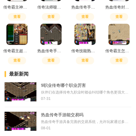
传奇霸主神器进化圣器
传奇法师噬魂法杖哪里掉落
热血传奇手游你花多少钱一个
热血传奇封魔谷秘密通道在哪进
查看
查看
查看
查看
传奇霸主超级练功点
热血传奇手游赚钱吗安全吗
传奇技能熟练度怎么改
传奇霸主怎么加点
查看
查看
查看
查看
最新新闻
9职业传奇哪个职业厉害
伙伴们在选择传奇九职业时都会纠结哪个角色更强大，实际上每个职业都有自己独特的优势，朋友们需要根据自身的游戏风格和喜好来做决定，战士作为近战物理攻击职业拥有强大的防
07-31
热血传奇手游能交易吗
热血传奇手游具备完善的交易系统，允许玩家通过多种方式进行虚拟物品的交换。游戏内交易主要分为交易行和面对面交易两种形式，其中面对面交易需要玩家角色达到特定等级才能开
08-01