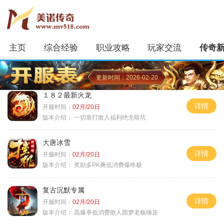
主页
综合经验
职业攻略
玩家交流
传奇
更新时间：2026-02-20
１８２最新火龙
详情
开服时间：
02月/20日
版本介绍：
一切靠打散人福利绝无暗坑
大唐冰雪
详情
开服时间：
02月/20日
版本介绍：
奖励多PK爽低消费爆终极
复古沉默专属
详情
开服时间：
02月/20日
版本介绍：
高爆率低消费散人圆梦老板嗨皮