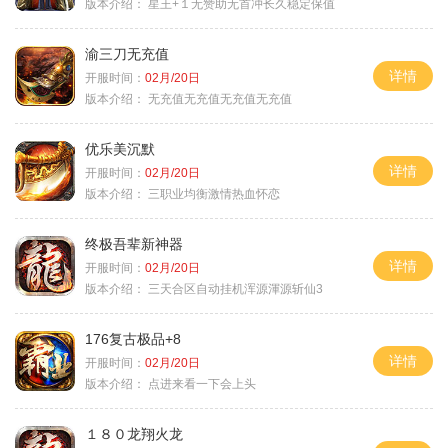
版本介绍：
星王+１无赞助无首冲长久稳定保值
渝三刀无充值
详情
开服时间：
02月/20日
版本介绍：
无充值无充值无充值无充值
优乐美沉默
详情
开服时间：
02月/20日
版本介绍：
三职业均衡激情热血怀恋
终极吾辈新神器
详情
开服时间：
02月/20日
版本介绍：
三天合区自动挂机浑源渾源斩仙3
176复古极品+8
详情
开服时间：
02月/20日
版本介绍：
点进来看一下会上头
１８０龙翔火龙