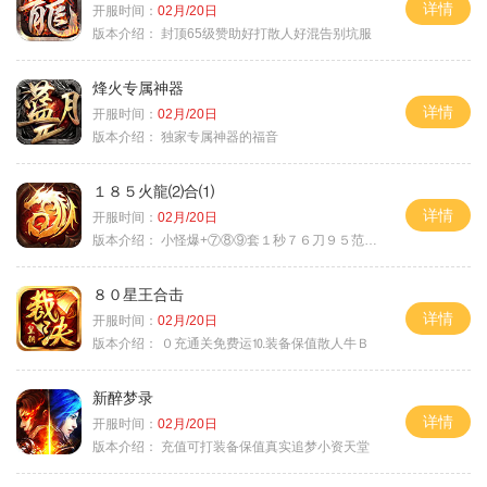
详情
开服时间：
02月/20日
版本介绍：
封顶65级赞助好打散人好混告别坑服
烽火专属神器
详情
开服时间：
02月/20日
版本介绍：
独家专属神器的福音
１８５火龍⑵合⑴
详情
开服时间：
02月/20日
版本介绍：
小怪爆+⑦⑧⑨套１秒７６刀９５范围捡
８０星王合击
详情
开服时间：
02月/20日
版本介绍：
０充通关免费运⒑装备保值散人牛Ｂ
新醉梦录
详情
开服时间：
02月/20日
版本介绍：
充值可打装备保值真实追梦小资天堂