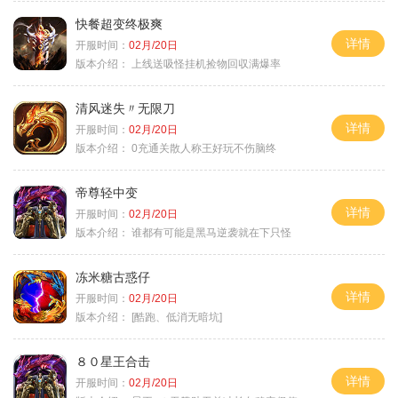
快餐超变终极爽
详情
开服时间：
02月/20日
版本介绍：
上线送吸怪挂机捡物回収满爆率
清风迷失〃无限刀
详情
开服时间：
02月/20日
版本介绍：
0充通关散人称王好玩不伤脑终
帝尊轻中变
详情
开服时间：
02月/20日
版本介绍：
谁都有可能是黑马逆袭就在下只怪
冻米糖古惑仔
详情
开服时间：
02月/20日
版本介绍：
[酷跑、低消无暗坑]
８０星王合击
详情
开服时间：
02月/20日